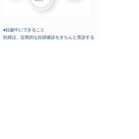
●妊娠中にできること
妊婦は、定期的な妊婦健診をきちんと受診する
ことがとても重要です。また、定期的に血圧測
定も行うべきです。頭痛、目の見え方の異常、
急激な体重増加(週に1kg以上)、著しい浮腫、錯
乱などの症状があった場合には、すぐに医師の
診察を受ける必要があります。
●妊娠高血圧腎症の治療
妊娠高血圧腎症に対する最終的な治療法は出産
することです。 しかし、早産を避けるために
も、母体と新生児にとって安全である限りは妊
娠継続が望まれます。したがって、妊娠高血圧
腎症の妊婦は場合によっては入院が必要となり
ます。