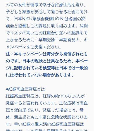
べての女性が健康で幸せな妊娠生活を送り、
子どもと家族が安心して過ごせる社会に向け
て、日本NICU家族会機構(JOIN)は各国の家
族会と協働しこの課題に取り組みます。深刻
でリスクの高いこの妊娠合併症への意識を向
上させるために「早期受診！早期発見！」キ
ャンペーンをご支援ください。
注：本キャンペーンは海外から発信されたも
のです。日本の現状とは異なるため、本ペー
ジに記載されている検査等は日本では一般的
には行われていない場合があります。
●妊娠高血圧腎症とは
妊娠高血圧腎症は、妊婦の約100人に2人が
発症すると言われています。主な症状は高血
圧と蛋白尿であり、発症した場合には、母
体、新生児ともに非常に危険な状態となりま
す。幸い妊娠34週未満の妊娠高血圧腎症は